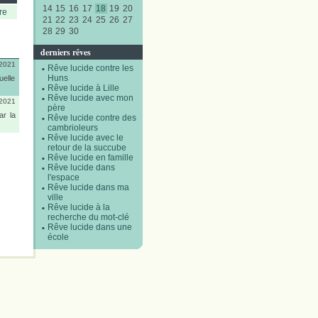
14
15
16
17
18
19
20
re
21
22
23
24
25
26
27
28
29
30
derniers rêves
/2021
Rêve lucide contre les
Huns
uelle
Rêve lucide à Lille
Rêve lucide avec mon
/2021
père
ar la
Rêve lucide contre des
cambrioleurs
Rêve lucide avec le
retour de la succube
Rêve lucide en famille
Rêve lucide dans
l'espace
Rêve lucide dans ma
ville
Rêve lucide à la
recherche du mot-clé
Rêve lucide dans une
école