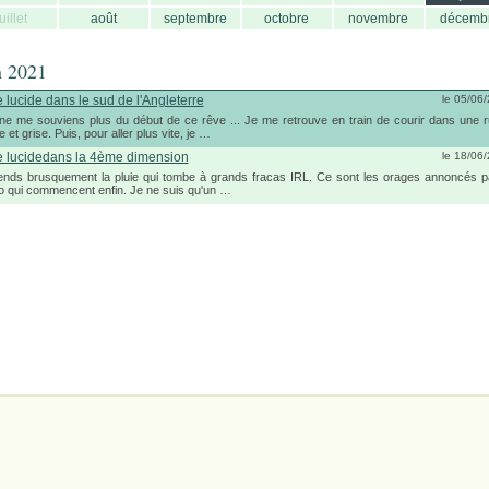
juillet
août
septembre
octobre
novembre
décemb
n 2021
 lucide dans le sud de l'Angleterre
le 05/06
 ne me souviens plus du début de ce rêve ... Je me retrouve en train de courir dans une r
 et grise. Puis, pour aller plus vite, je …
 lucidedans la 4ème dimension
le 18/06
ends brusquement la pluie qui tombe à grands fracas IRL. Ce sont les orages annoncés p
 qui commencent enfin. Je ne suis qu'un …