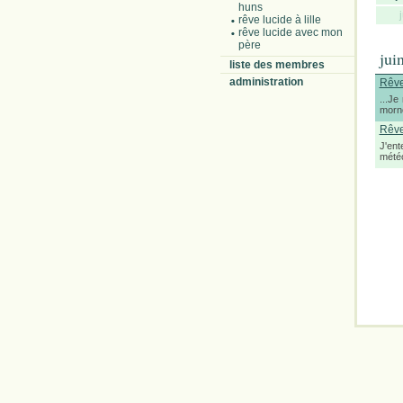
huns
rêve lucide à lille
rêve lucide avec mon
père
jui
liste des membres
administration
Rêve
...Je
morne
Rêve
J'ent
météo