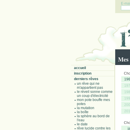
E-mail
Mes 
accueil
inscription
Choi
derniers rêves
19
un rêve qui ne
19
m'appartient pas
le réveil sonne comme
19
un coup d'électricité
19
mon pote bouffe mes
potes
20
la mutation
20
la boîte
la sphère au bord de
l'eau
Choi
le date
rêve lucide contre les
j