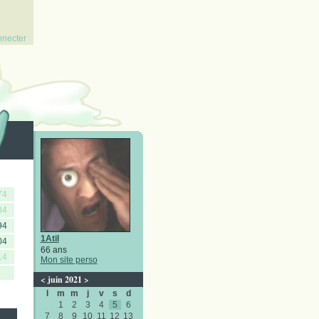
nnecter
74
84
94
1Atil
04
66 ans
14
Mon site perso
<
juin 2021
>
l
m
m
j
v
s
d
1
2
3
4
5
6
7
8
9
10
11
12
13