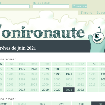
 :
Mot de passe :
S'inscrire
Se co
rêves de juin 2021
sir l'année :
65
1966
1967
1968
1969
1970
1971
1972
1973
19
75
1976
1977
1978
1979
1980
1981
1982
1983
19
85
1986
1987
1988
1989
1990
1991
1992
1993
19
95
1996
1997
1998
1999
2000
2001
2002
2003
20
05
2006
2007
2008
2009
2010
2011
2012
2013
20
15
2016
2017
2018
2019
2020
2021
2022
sir le mois :
anvier
février
mars
avril
mai
juin